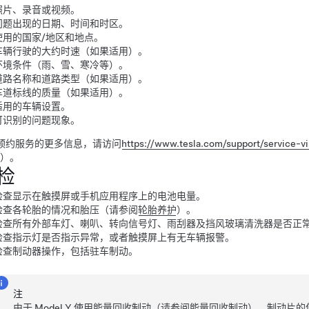
照片、录音或视频。
问题出现的日期、时间和时区。
使用的国家/地区和地点。
车辆行驶的大约时速（如果适用）。
环境条件（雨、雪、寒冷等）。
道路名称和道路类型（如果适用）。
车道标线的质量（如果适用）。
适用的车辆设置。
可识别的问题现象。
预约服务的更多信息，请访问
https://www.tesla.com/support/service-vi
）
。
检
检查显示在
触摸屏
或手机应用程序上的电池电量。
检查各轮胎的情况和胎压（请参阅
轮胎养护
）。
检查所有外部车灯、喇叭、转向信号灯、
雨刮器
及挡风玻璃清洗器是否正
检查指示灯是否指示异常，或者触摸屏上有无车辆报警。
检查制动器操作，包括驻车制动。
注
由于
Model Y
使用能量回收制动（请参阅
能量回收制动
），制动片的