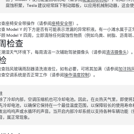
腐蚀积聚，Tesla 建议经常踩下制动踏板，以应用机械制动器，这会
检查座椅安全带操作（请参阅
座椅安全带
）。
检查
Model Y
的下方是否有可能表示泄漏的异常积液。有一小滩水属于正
环顾
Model Y
四周，立即清除任何腐蚀性物质（例如鸟粪、树脂、沥青斑
周检查
在潮湿天气环境下，每周清洁一次
辅助驾驶
摄像头（请参阅
清洁摄像头
）
检
检查挡风玻璃雨刮器清洗液液位，如有必要，可将其加满（请参阅
加注挡
检查空调系统是否正常工作（请参阅
操作温度控制
）。
注
除了冷却内部，空调压缩机也可冷却电池。因此，在炎热天气里，即使将
先冷却电池，以确保它保持在一个最佳温度范围，以保障较长的使用寿命
发出呜呜声或水循环的声音。当开启内部冷却系统以支持各种车辆功能（
音，属正常现象。