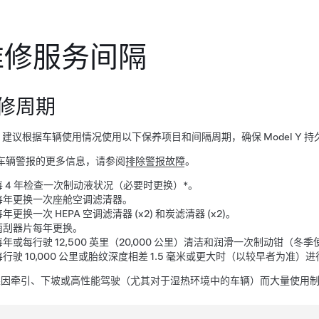
维修服务间隔
修周期
sla 建议根据车辆使用情况使用以下保养项目和间隔周期，确保
Model Y
持
车辆警报的更多信息，请参阅
排除警报故障
。
每 4 年检查一次制动液状况（必要时更换）*。
每年更换一次座舱空调滤清器。
每年
更换一次 HEPA 空调滤清器 (x2) 和炭滤清器 (x2)。
雨刮器片每年更换。
每年或每行驶 12,500 英里（20,000 公里）清洁和润滑一次制动钳（
每行驶
10,000 公里
或胎纹深度相差
1.5 毫米
或更大时（以较早者为准）进
果因牵引、下坡或高性能驾驶（尤其对于湿热环境中的车辆）而大量使用