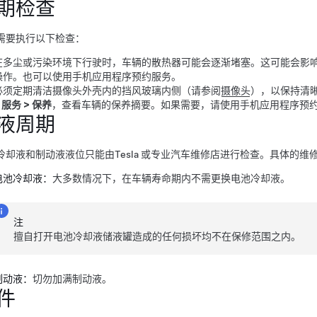
期检查
需要执行以下检查：
在多尘或污染环境下行驶时，车辆的散热器可能会逐渐堵塞。这可能会影响
操作。也可以使用手机应用程序预约服务。
必须定期清洁摄像头外壳内的挡风玻璃内侧（请参阅
摄像头
），以保持清
>
服务
>
保养
，查看车辆的保养摘要。如果需要，请使用手机应用程序预
液周期
冷却液和制动液液位只能由
Tesla 或专业汽车维修店
进行检查。具体的维
电池冷却液：
大多数情况下，在车辆寿命期内不需更换电池冷却液。
注
擅自打开电池冷却液储液罐造成的任何损坏均不在保修范围之内。
制动液：
切勿加满制动液。
件