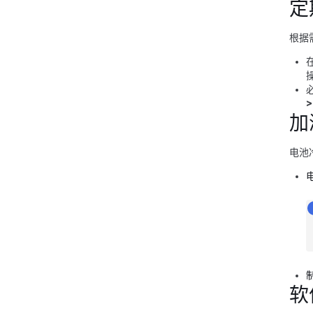
定
根据
加
电池
软