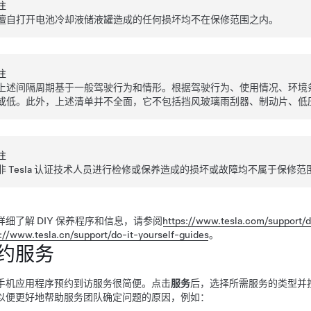
注
擅自打开电池冷却液储液罐造成的任何损坏均不在保修范围之内。
注
上述间隔周期基于一般驾驶行为和情形。根据驾驶行为、使用情况、环境
或低。此外，上述清单并不全面，它不包括
挡风玻璃雨刮器
、制动片、
低
注
非 Tesla 认证技术人员进行检修或保养造成的损坏或故障均不属于保修范
详细了解 DIY 保养程序和信息，请参阅
https://www.tesla.com/support/d
://www.tesla.cn/support/do-it-yourself-guides
。
约服务
手机应用程序预约到访服务很简便。点击
服务
后，选择所需服务的类型并
以便更好地帮助服务团队确定问题的原因，例如：