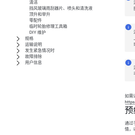
清洁
挡风玻璃雨刮器片、喷头和清洗液
顶升和举升
零配件
临时轮胎修理工具箱
DIY 维护
规格
运输说明
发生紧急情况时
故障排除
用户信息
如需
https
预
通过
情，