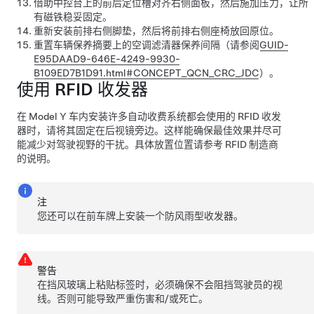
借助中控台上的前后定位槽对齐右侧面板，然后施加压力，让所
有
磁铁
稳妥固定。
重新安装前排右侧脚垫，然后将前排右侧座椅放回原位。
重置车辆保养摘要上的空调滤清器保养间隔（请参阅
GUID-
E95DAAD9-646E-4249-9930-
B109ED7B1D91.html#CONCEPT_QCN_CRC_JDC
）。
使用 RFID 收发器
在
Model Y
车内安装许多自动收费系统都会使用的 RFID 收发
器时，请将其固定在
后视镜旁边
。这样能确保最佳效果并尽可
能减少对驾驶视野的干扰。具体放置位置请参考 RFID 制造商
的说明。
注
您还可以在前车牌上安装一个防风雨型收发器。
警告
在挡风玻璃上粘贴标签时，必须确保不会阻挡驾驶员的视
线。否则可能导致严重伤害和/或死亡。