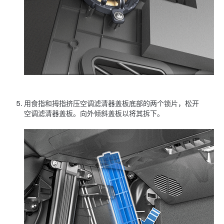
用食指和拇指挤压空调滤清器盖板底部的两个锁片，松开
空调滤清器盖板。向外倾斜盖板以将其拆下。