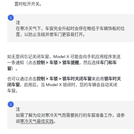
置时松开开关。
注
在寒冷天气下，车窗完全升起时会停在略低于车辆饰板的位
置，以防止冻结并使车门更容易打开。
如无意间忘记关闭车窗，
Model X
可能会向手机应用程序发送
一条通知（点击
控制
>
车锁
>
锁车提醒
，然后选择
车门和车
窗
）。
也可以通过点击
控制
>
车锁
>
锁车时关闭车窗
来启用
锁车时关
闭车窗
。启用后，当
Model X
锁闭时，您的车辆会自动关闭
车窗。
注
如需了解为应对寒冷天气而需要执行的车窗准备工作，请参
阅
寒冷天气最佳实践
。