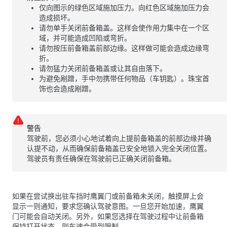
仅向图示的绿色区域施加压力。向红色区域施加压力会
造成损坏。
请勿单手关闭前备箱盖。这样会使作用力集中在一个区
域，并可能造成凹陷或弯折。
请勿按压前备箱盖前部边缘。这样做可能会造成边缘弯
折。
请勿猛力关闭前备箱盖或让其自由落下。
为避免剐蹭，手中勿携带任何物品（车钥匙）。珠宝首
饰也会造成剐蹭。
警告
驾驶前，您必须小心地试着向上提前备箱盖的前部边缘并确
认提不动，从而确保前备箱盖已安全地锁入完全关闭位置。
驾驶员有责任确保在驾驶前已正确关闭前备箱。
如果在尝试换出驻车挡时鹰翼门或前备箱未关闭，触摸屏上会
显示一则通知，要求您确认驾驶意图。一旦您开始加速，鹰翼
门可能会自动关闭。
另外，如果您选择在驾驶过程中让前备箱
保持打开状态，则车速会受到限制。