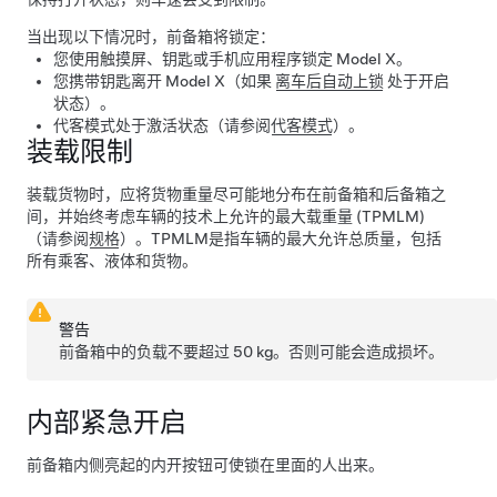
当出现以下情况时，前备箱将锁定：
您使用触摸屏、钥匙或手机应用程序锁定
Model X
。
您携带钥匙离开
Model X
（如果
离车后自动上锁
处于开启
状态）。
代客模式处于激活状态（请参阅
代客模式
）。
装载限制
装载货物时，应将货物重量尽可能地分布在前备箱和后备箱之
间，并始终考虑车辆的
技术上允许的最大载重量 (TPMLM)
（请参阅
规格
）。
TPMLM
是指车辆的最大允许总质量，包括
所有乘客、液体和货物。
警告
前备箱中的负载不要超过
50 kg
。否则可能会造成损坏。
内部紧急开启
前备箱内侧亮起的内开按钮可使锁在里面的人出来。