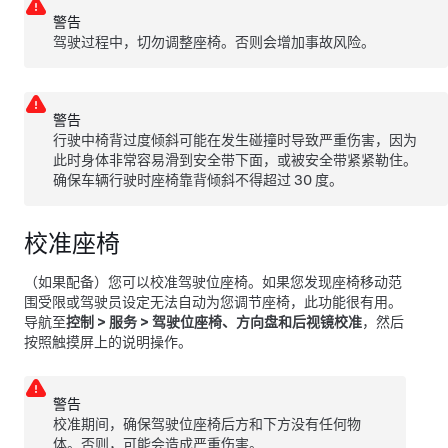
警告
驾驶过程中，切勿调整座椅。否则会增加事故风险。
警告
行驶中椅背过度倾斜可能在发生碰撞时导致严重伤害，因为
此时身体非常容易滑到安全带下面，或被安全带紧紧勒住。
确保车辆行驶时座椅靠背倾斜不得超过 30 度。
校准座椅
（如果配备）您可以校准驾驶位座椅。如果您发现座椅移动范
围受限或驾驶员设定无法自动为您调节座椅，此功能很有用。
导航至
控制
>
服务
>
驾驶位座椅、方向盘和后视镜校准
，然后
按照触摸屏上的说明操作。
警告
校准期间，确保驾驶位座椅后方和下方没有任何物
体。否则，可能会造成严重伤害。