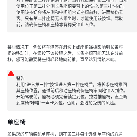
对于装配第三排座椅的车辆，当有儿童坐在第二排时，请勿
使用位于第二排外侧长条座椅靠背上的“进入第三排”按钮。
使用该按钮会将左侧和中间组合式座椅前移，进而挤伤乘
客。只有第二排座椅无人乘坐时，才能使用该按钮。驾驶
前，请确保座椅和座椅靠背稳妥锁止入位。
某些情况下，例如将车辆停在斜坡上或座椅饰板影响到长条座
椅的移动时，在您按下该按钮之后，长条座椅可能无法充分前
移，您可能需要将座椅轻轻地向前推，直至达到滑轨末端。
警告
利用“进入第三排”按钮进入第三排座椅后，将长条座椅推回
其座椅位置，通过前后移动座椅确保座椅牢固地锁入到位。
开始驾驶前，座椅必须完全锁定到位。拉或推座椅，直至听
到座椅“咔嗒”一声卡入位。否则，会增加受伤的风险。
单座椅
如果您的车辆装配单座椅，则在第二排每个外侧单座椅的靠背