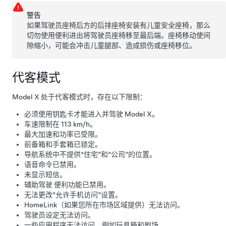
警告
如果驾驶员座椅后方的后排座椅安装有儿童安全座椅，那么
切勿使用便利进出将驾驶员座椅移至最后端。座椅移动使间
隙缩小，可能会冲击儿童腿部、造成损伤或座椅移位。
代客模式
Model X
处于代客模式时，存在以下限制：
必须使用钥匙卡才能进入并驾驶
Model X
。
车速限制在
113 km/h
。
最大加速和功率已受限。
前备箱和手套箱已锁定。
导航系统中不提供“住宅”和“公司”的位置。
语音命令已禁用。
未显示短信。
辅助驾驶
便利功能已禁用。
无法更改“允许手机访问”设置。
HomeLink（如果您所在市场区域提供）无法访问。
驾驶员设定无法访问。
一些应用程序无法访问，例如玩具箱和剧场。