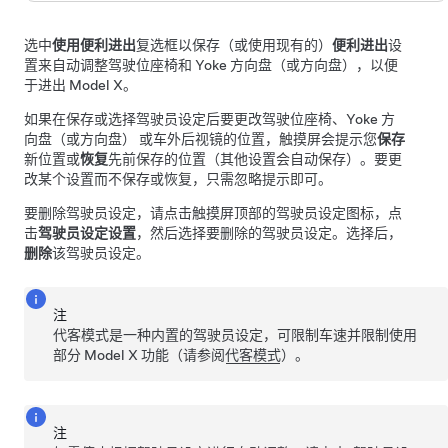
选中
使用便利进出
复选框以保存（或使用现有的）
便利进出
设
置来自动调整驾驶位座椅和
Yoke 方向盘（或方向盘）
，以便
于进出
Model X
。
如果在保存或选择驾驶员设定后要更改驾驶位座椅、
Yoke 方
向盘（或方向盘）
或车外后视镜的位置，触摸屏会提示您
保存
新位置或
恢复
先前保存的位置（其他设置会自动保存）。要更
改某个设置而不保存或恢复，只需忽略提示即可。
要删除驾驶员设定，请点击
触摸屏顶部
的驾驶员设定图标，点
击
驾驶员设定设置
，然后选择要删除的驾驶员设定。选择后，
删除
该驾驶员设定。
注
代客模式是一种内置的驾驶员设定，可限制车速并限制使用
部分
Model X
功能（请参阅
代客模式
）。
注