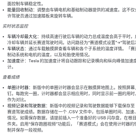
面控制车辆稳定性。
能量回收制动
：调整由车辆电机和基础制动器提供的减速度。这不仅
许驾驶员通过加速踏板来旋转车辆。
实时状态监控
车辆冷却最大化
：持续高速行驶后车辆的动力总成温度会高于平时，启
冷却车辆并延长赛道驾驶时间。访问路径为“赛道模式设置”->“驾驶后
车辆状态
：通过车载触摸屏查看车辆和各个子系统的温度详情。「赛
制动系统和电机的温度，以及轮胎使用情况。
加速度计
：Tesla 的加速度计将自动跟踪和记录横向和纵向峰值加速
计。
查看成绩
单圈计时器
：新版中的单圈计时器会显示在触摸屏地图上。按照屏幕
钉。每跑完一圈，计时器都会显示相应用时，同时显示前一圈的用时
作为对比。
视频记录和驾驶数据
：新版中的视频记录和驾驶数据能够下载保存至 
赛道驾驶成绩。数据存储在一个 .CSV 文件中，包括单圈时间、加
情况。如需保存数据，请提前插入一个准备好的 USB 闪存盘，在根目录创建一
件夹。启用“保存跑圈视频”功能后，「赛道模式」会在使用计时器的
制并保存一段视频。