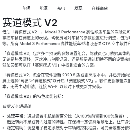
车辆
能源
充电
发现
在线商店
赛道模式 V2
借助「赛道模式 V2」，Model 3 Performance 高性能版车型
掌控车辆在赛道上的表现。驾驶员可对车辆的参数设置进行调整，包括
等。所有 Model 3 Performance 高性能版车型均可通过
OTA 空中软件
「赛道模式 V2」包含多个预设的参数设置组合，驾驶员也可依据具体
无论是热衷漂移，喜欢冲击单圈记录，还是想要通过切换不同的设置来
驾驶员都可以在「赛道模式 V2」中找到适合的方案。
「赛道模式 V2」包含在软件更新 2020.8 版或更高版本中，并已开
屏上选择“驾驶”>“赛道模式”以开启「赛道模式 V2」。软件更新按批
本，无需主动申请。连接 Wi-Fi 以及时下载更新并安装。
「赛道模式 V2」的特色功能包括：
自定义车辆操控
处理平衡
：通过设置电机偏置百分比（从100％前置到100％后置
趋近转向不足或转向过度的特性，在保持一定偏离角基础上，让车身
稳定辅助
：调整电子稳定系统对于车辆的控制程度，可完全或部分依