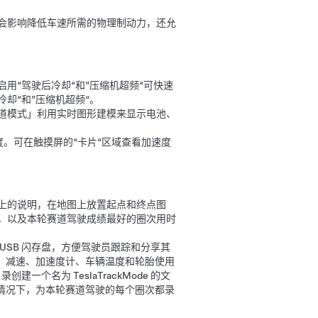
会影响降低车速所需的物理制动力，还允
用“驾驶后冷却“和”压缩机超频“可快速
冷却“和”压缩机超频“。
道模式」利用实时图形建模来显示电池、
度。可在触摸屏的“卡片“区域查看加速度
上的说明，在地图上放置起点和终点图
，以及本轮赛道驾驶成绩最好的圈次用时
USB 闪存盘，方便驾驶员跟踪和分享其
速、减速、加速度计、车辆温度和轮胎使用
个名为 TeslaTrackMode 的文
情况下，为本轮赛道驾驶的每个圈次都录