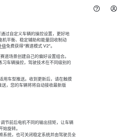
的驾驶员可通过自定义车辆的操控设置，更好地
电机平衡、稳定辅助和能量回收制动
升级
免费获得“赛道模式 V2”。
的赛道场景创建自己的偏好设置组合。
练习车辆操控，驾驶技术在不同级别的
始向适用车型推送。收到更新后，请在触摸
次推送，您的车辆将将自动接收最新版
），调节前后电机不同的输出扭矩，让车辆
开始旋转。
赖系统，也可关闭稳定系统并由驾驶员全