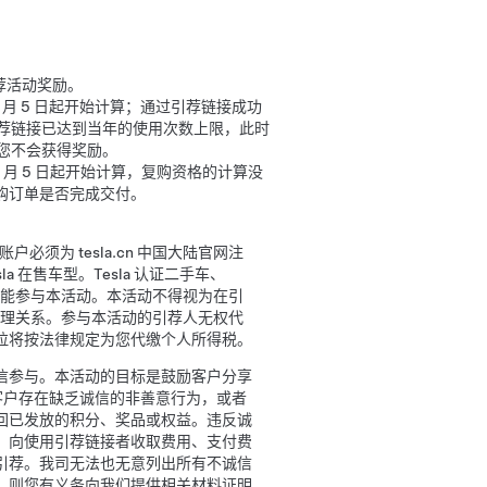
引荐活动奖励。
6 月 5 日起开始计算；通过引荐链接成功
荐链接已达到当年的使用次数上限，此时
您不会获得奖励。
年 6 月 5 日起开始计算，复购资格的计算没
复购订单是否完成交付。
户必须为 tesla.cn 中国大陆官网注
a 在售车型。Tesla 认证二手车、
业账户不能参与本活动。本活动不得视为在引
代理关系。参与本活动的引荐人无权代
拉将按法律规定为您代缴个人所得税。
信参与。本活动的目标是鼓励客户分享
的客户存在缺乏诚信的非善意行为，或者
回已发放的积分、奖品或权益。违反诚
，向使用引荐链接者收取费用、支付费
引荐。我司无法也无意列出所有不诚信
，则您有义务向我们提供相关材料证明