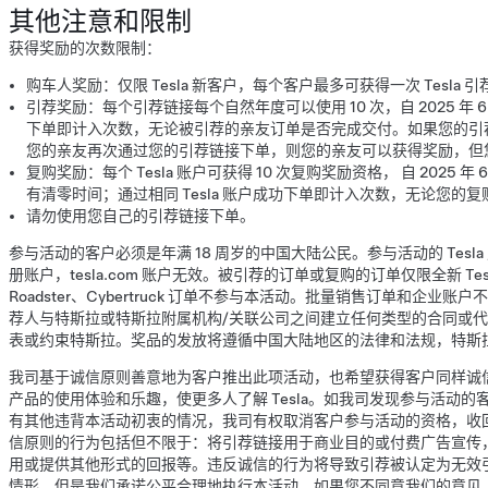
其他注意和限制
获得奖励的次数限制：
购车人奖励：仅限 Tesla 新客户，每个客户最多可获得一次 Tesla 
引荐奖励：每个引荐链接每个自然年度可以使用 10 次，自 2025 年 
下单即计入次数，无论被引荐的亲友订单是否完成交付。如果您的引
您的亲友再次通过您的引荐链接下单，则您的亲友可以获得奖励，但
复购奖励：每个 Tesla 账户可获得 10 次复购奖励资格， 自 2025 
有清零时间；通过相同 Tesla 账户成功下单即计入次数，无论您的
请勿使用您自己的引荐链接下单。
参与活动的客户必须是年满 18 周岁的中国大陆公民。参与活动的 Tesla 账
册账户，tesla.com 账户无效。被引荐的订单或复购的订单仅限全新 Tesl
Roadster、Cybertruck 订单不参与本活动。批量销售订单和企
荐人与特斯拉或特斯拉附属机构/关联公司之间建立任何类型的合同或
表或约束特斯拉。奖品的发放将遵循中国大陆地区的法律和法规，特斯
我司基于诚信原则善意地为客户推出此项活动，也希望获得客户同样诚
产品的使用体验和乐趣，使更多人了解 Tesla。如我司发现参与活动
有其他违背本活动初衷的情况，我司有权取消客户参与活动的资格，收
信原则的行为包括但不限于：将引荐链接用于商业目的或付费广告宣传
用或提供其他形式的回报等。违反诚信的行为将导致引荐被认定为无效
情形，但是我们承诺公平合理地执行本活动。如果您不同意我们的意见