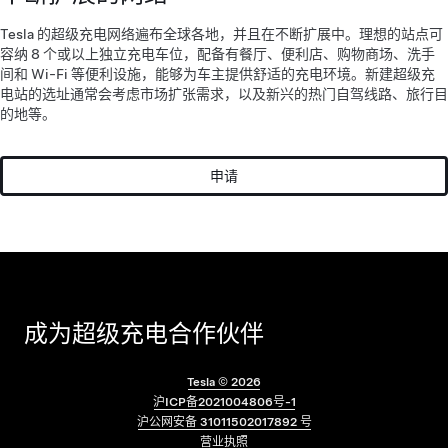
Tesla 的超级充电网络遍布全球各地，并且在不断扩展中。理想的站点可
容纳 8 个或以上独立充电车位，配备有餐厅、便利店、购物商场、洗手
间和 Wi-Fi 等便利设施，能够为车主提供舒适的充电环境。新建超级充
电站的选址通常会考虑市场扩张需求，以及新兴的热门自驾线路、旅行目
的地等。
申请
成为超级充电合作伙伴
Tesla ©
2026
沪ICP备2021004806号-1
沪公网安备 31011502017892 号
页脚菜单
营业执照