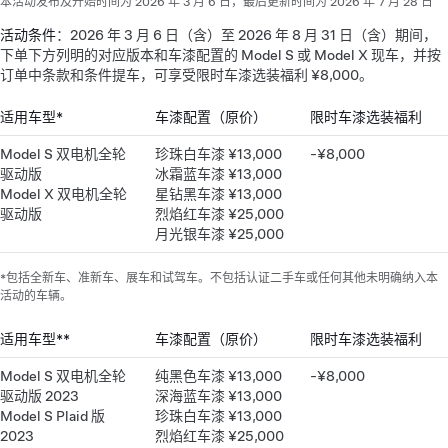
本活动发布及开始时间为 2026 年 3 月 6 日，最后更新时间为 2026 年 7 月 28 日
活动条件
：2026 年 3 月 6 日（含）至 2026 年 8 月 31 日（含）期间，
下单下方列明的对应版本和车漆配置的 Model S 或 Model X 现车，并按
订单中条款和条件提车，可享受限时车漆选装福利 ¥8,000。
适用车型*
车漆配置（原价）
限时车漆选装福利
Model S 双电机全轮
珍珠白车漆 ¥13,000
-¥8,000
驱动版
冰霜蓝车漆 ¥13,000
Model X 双电机全轮
星钻黑车漆 ¥13,000
驱动版
烈焰红车漆 ¥25,000
月光银车漆 ¥25,000
*包括全新车、准新车、展车和试驾车。不包括认证二手车或任何其他未明确纳入本
活动的车辆。
适用车型**
车漆配置（原价）
限时车漆选装福利
Model S 双电机全轮
纯黑色车漆 ¥13,000
-¥8,000
驱动版 2023
深海蓝车漆 ¥13,000
Model S Plaid 版
珍珠白车漆 ¥13,000
2023
烈焰红车漆 ¥25,000